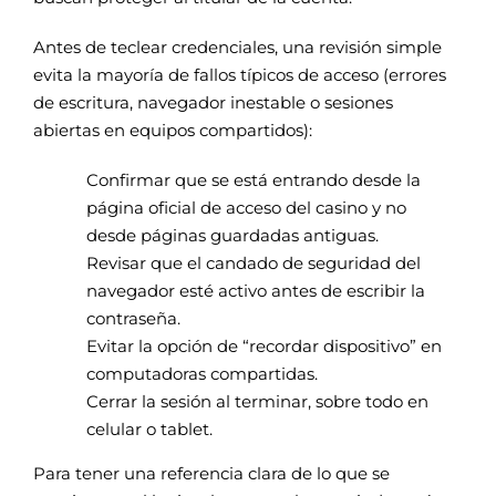
Antes de teclear credenciales, una revisión simple
evita la mayoría de fallos típicos de acceso (errores
de escritura, navegador inestable o sesiones
abiertas en equipos compartidos):
Confirmar que se está entrando desde la
página oficial de acceso del casino y no
desde páginas guardadas antiguas.
Revisar que el candado de seguridad del
navegador esté activo antes de escribir la
contraseña.
Evitar la opción de “recordar dispositivo” en
computadoras compartidas.
Cerrar la sesión al terminar, sobre todo en
celular o tablet.
Para tener una referencia clara de lo que se