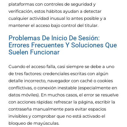
plataformas con controles de seguridad y
verificación, estos hábitos ayudan a detectar
cualquier actividad inusual lo antes posible y a
mantener el acceso bajo control del titular.
Problemas De Inicio De Sesión:
Errores Frecuentes Y Soluciones Que
Suelen Funcionar
Cuando el acceso falla, casi siempre se debe a uno
de tres factores: credenciales escritas con algún
detalle incorrecto, navegador con caché o cookies
conflictivas, o conexión inestable (especialmente en
datos móviles). En muchos casos, el error se resuelve
con acciones rápidas: refrescar la página, escribir la
contraseña manualmente para evitar espacios
invisibles y comprobar que no está activado el
bloqueo de mayúsculas.