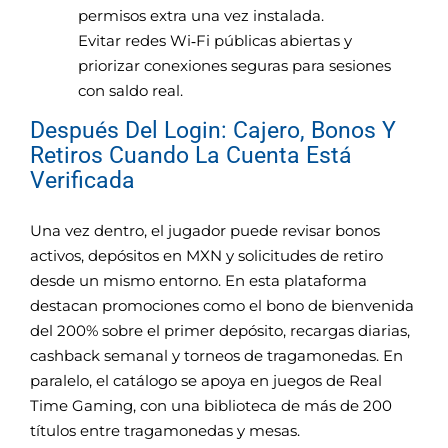
permisos extra una vez instalada.
Evitar redes Wi‑Fi públicas abiertas y
priorizar conexiones seguras para sesiones
con saldo real.
Después Del Login: Cajero, Bonos Y
Retiros Cuando La Cuenta Está
Verificada
Una vez dentro, el jugador puede revisar bonos
activos, depósitos en MXN y solicitudes de retiro
desde un mismo entorno. En esta plataforma
destacan promociones como el bono de bienvenida
del 200% sobre el primer depósito, recargas diarias,
cashback semanal y torneos de tragamonedas. En
paralelo, el catálogo se apoya en juegos de Real
Time Gaming, con una biblioteca de más de 200
títulos entre tragamonedas y mesas.