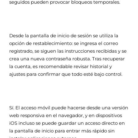
seguidos pueden provocar bloqueos temporales.
¿Cómo recuperar el acceso si se olvidó la
contraseña?
Desde la pantalla de inicio de sesión se utiliza la
opción de restablecimiento: se ingresa el correo
registrado, se siguen las instrucciones recibidas y se
crea una nueva contraseña robusta. Tras recuperar
la cuenta, es recomendable revisar historial y
ajustes para confirmar que todo esté bajo control.
¿Se puede iniciar sesión desde el celular sin
descargar nada?
Sí. El acceso móvil puede hacerse desde una versión
web responsiva en el navegador, y en dispositivos
iOS incluso se puede guardar un acceso directo en
la pantalla de inicio para entrar más rápido sin