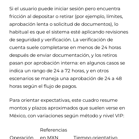
Si el usuario puede iniciar sesión pero encuentra
fricción al depositar o retirar (por ejemplo, límites,
aprobación lenta o solicitud de documentos), lo
habitual es que el sistema esté aplicando revisiones
de seguridad y verificación. La verificación de
cuenta suele completarse en menos de 24 horas
después de enviar documentación, y los retiros
pasan por aprobación interna: en algunos casos se
indica un rango de 24 a 72 horas, y en otros
escenarios se maneja una aprobación de 24 a 48
horas según el flujo de pagos.
Para orientar expectativas, este cuadro resume
montos y plazos aproximados que suelen verse en
México, con variaciones según método y nivel VIP:
Referencias
Operación
en MXN
Tiempo orientativo