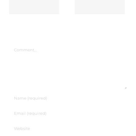
Spin247 Casino En
Verificación Para
ad
México
Jugadores De Perú
Leave A Comment
Comment