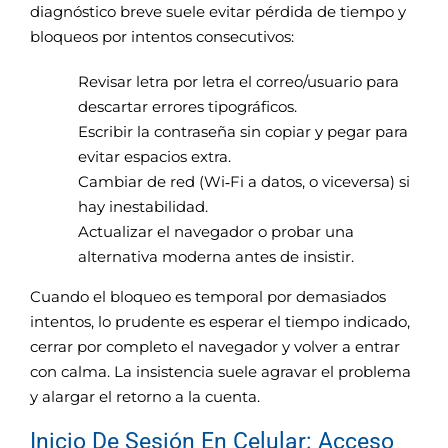
diagnóstico breve suele evitar pérdida de tiempo y
bloqueos por intentos consecutivos:
Revisar letra por letra el correo/usuario para
descartar errores tipográficos.
Escribir la contraseña sin copiar y pegar para
evitar espacios extra.
Cambiar de red (Wi‑Fi a datos, o viceversa) si
hay inestabilidad.
Actualizar el navegador o probar una
alternativa moderna antes de insistir.
Cuando el bloqueo es temporal por demasiados
intentos, lo prudente es esperar el tiempo indicado,
cerrar por completo el navegador y volver a entrar
con calma. La insistencia suele agravar el problema
y alargar el retorno a la cuenta.
Inicio De Sesión En Celular: Acceso