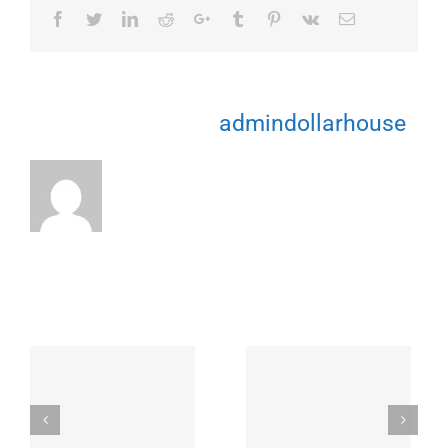
Facebook
Twitter
LinkedIn
Reddit
Google+
Tumblr
Pinterest
Vk
Email
About the Author:
admindollarhouse
Related Posts
re
Guía Completa De
Registro En Bet
Registro En
Gana: Pasos Y