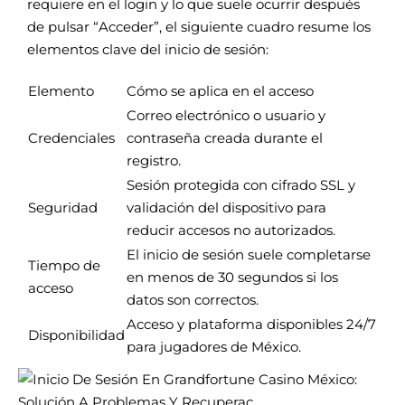
requiere en el login y lo que suele ocurrir después
de pulsar “Acceder”, el siguiente cuadro resume los
elementos clave del inicio de sesión:
Elemento
Cómo se aplica en el acceso
Correo electrónico o usuario y
Credenciales
contraseña creada durante el
registro.
Sesión protegida con cifrado SSL y
Seguridad
validación del dispositivo para
reducir accesos no autorizados.
El inicio de sesión suele completarse
Tiempo de
en menos de 30 segundos si los
acceso
datos son correctos.
Acceso y plataforma disponibles 24/7
Disponibilidad
para jugadores de México.