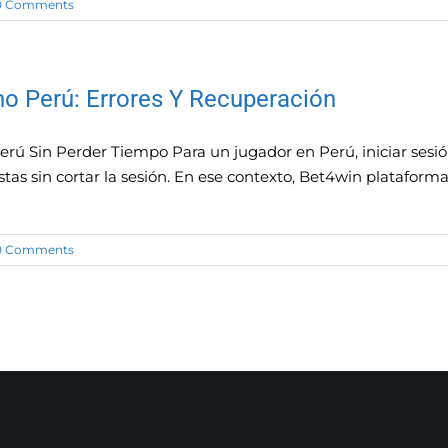
0 Comments
no Perú: Errores Y Recuperación
 Sin Perder Tiempo Para un jugador en Perú, iniciar sesión 
stas sin cortar la sesión. En ese contexto, Bet4win plataform
0 Comments