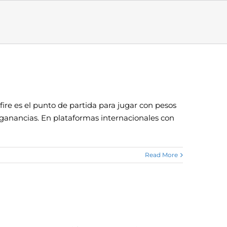
ire es el punto de partida para jugar con pesos
 ganancias. En plataformas internacionales con
Read More