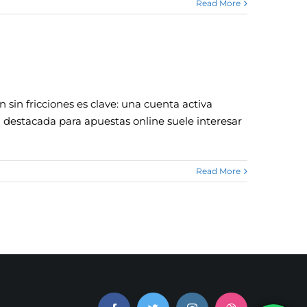
Read More
sin fricciones es clave: una cuenta activa
a destacada para apuestas online suele interesar
Read More