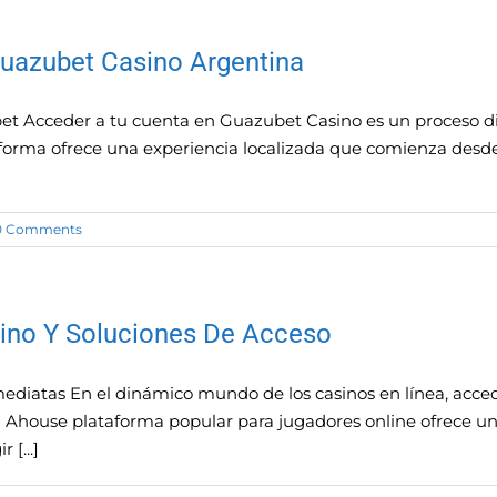
Guazubet Casino Argentina
t Acceder a tu cuenta en Guazubet Casino es un proceso dise
forma ofrece una experiencia localizada que comienza desde el
0 Comments
sino Y Soluciones De Acceso
diatas En el dinámico mundo de los casinos en línea, acce
a Ahouse plataforma popular para jugadores online ofrece u
 [...]