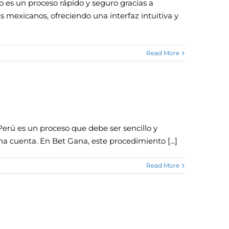
o es un proceso rápido y seguro gracias a
 mexicanos, ofreciendo una interfaz intuitiva y
Read More
Perú es un proceso que debe ser sencillo y
na cuenta. En Bet Gana, este procedimiento [...]
Read More