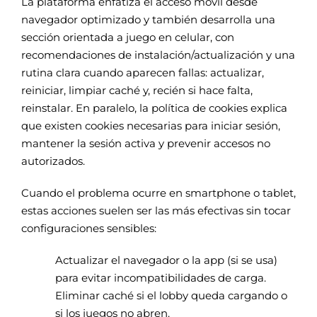
La plataforma enfatiza el acceso móvil desde
navegador optimizado y también desarrolla una
sección orientada a juego en celular, con
recomendaciones de instalación/actualización y una
rutina clara cuando aparecen fallas: actualizar,
reiniciar, limpiar caché y, recién si hace falta,
reinstalar. En paralelo, la política de cookies explica
que existen cookies necesarias para iniciar sesión,
mantener la sesión activa y prevenir accesos no
autorizados.
Cuando el problema ocurre en smartphone o tablet,
estas acciones suelen ser las más efectivas sin tocar
configuraciones sensibles:
Actualizar el navegador o la app (si se usa)
para evitar incompatibilidades de carga.
Eliminar caché si el lobby queda cargando o
si los juegos no abren.