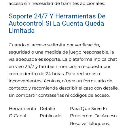
acceso sin necesidad de trámites adicionales.
Soporte 24/7 Y Herramientas De
Autocontrol Si La Cuenta Queda
Limitada
Cuando el acceso se limita por verificación,
seguridad o una medida de juego responsable, la
vía adecuada es soporte. La plataforma indica chat
en vivo 24/7 y también menciona respuesta por
correo dentro de 24 horas. Para reclamos o
inconvenientes técnicos, ofrece un formulario de
contacto y recomienda describir el caso con detalle,
sin compartir contraseñas ni códigos de acceso.
Herramienta
Detalle
Para Qué Sirve En
O Canal
Publicado
Problemas De Acceso
Resolver bloqueos,