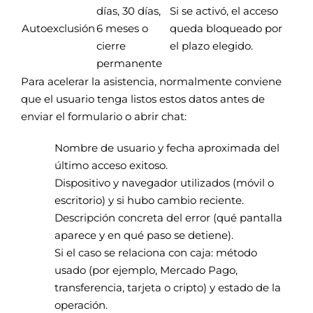
días, 30 días,
Si se activó, el acceso
Autoexclusión
6 meses o
queda bloqueado por
cierre
el plazo elegido.
permanente
Para acelerar la asistencia, normalmente conviene
que el usuario tenga listos estos datos antes de
enviar el formulario o abrir chat:
Nombre de usuario y fecha aproximada del
último acceso exitoso.
Dispositivo y navegador utilizados (móvil o
escritorio) y si hubo cambio reciente.
Descripción concreta del error (qué pantalla
aparece y en qué paso se detiene).
Si el caso se relaciona con caja: método
usado (por ejemplo, Mercado Pago,
transferencia, tarjeta o cripto) y estado de la
operación.