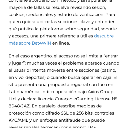
conviene abordarlo con método y sin apurarse: la
mayoría de fallas se resuelve revisando sesión,
cookies, credenciales y estado de verificación. Para
quien quiera ubicar las secciones clave y entender
qué publica la plataforma sobre seguridad, soporte
y accesos, una primera referencia útil es
descubre
más sobre Bet4WiN
en linea.
En el caso argentino, el acceso no se limita a “entrar
y jugar”: muchas veces el problema aparece cuando
el usuario intenta moverse entre secciones (casino,
en vivo, deportes) o cuando busca operar en caja. El
sitio presenta una propuesta regional con foco en
Latinoamérica, indica operación bajo Axios Group
Ltd. y declara licencia Curaçao eGaming License №
8048/JAZ. En paralelo, describe medidas de
protección como cifrado SSL de 256 bits, controles
KYC/AML y un enfoque antifraude que puede
revisar señales técnicas (por ejemplo, IP y