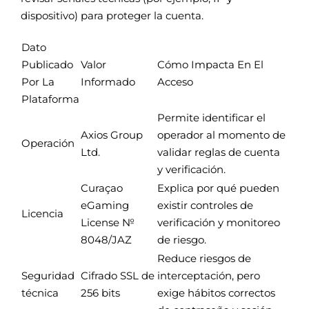
dispositivo) para proteger la cuenta.
Dato
Publicado
Valor
Cómo Impacta En El
Por La
Informado
Acceso
Plataforma
Permite identificar el
Axios Group
operador al momento de
Operación
Ltd.
validar reglas de cuenta
y verificación.
Curaçao
Explica por qué pueden
eGaming
existir controles de
Licencia
License №
verificación y monitoreo
8048/JAZ
de riesgo.
Reduce riesgos de
Seguridad
Cifrado SSL de
interceptación, pero
técnica
256 bits
exige hábitos correctos