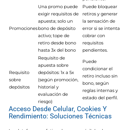
Una promo puede
Puede bloquear
exigir requisitos de
retiros y generar
apuesta; solo un
la sensación de
Promociones
bono de depósito
error si se intenta
activo; tope de
cobrar con
retiro desde bono
requisitos
hasta 3x del bono
pendientes.
Requisito de
Puede
apuesta sobre
condicionar el
Requisito
depósitos: 1x a 5x
retiro incluso sin
sobre
(según promoción,
bono, según
depósitos
historial y
reglas internas y
evaluación de
estado del perfil.
riesgo)
Acceso Desde Celular, Cookies Y
Rendimiento: Soluciones Técnicas